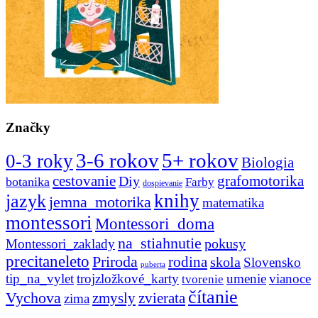
Značky
3-6 rokov
5+ rokov
0-3 roky
Biologia
cestovanie
Diy
grafomotorika
botanika
Farby
dospievanie
knihy
jazyk
jemna_motorika
matematika
montessori
Montessori_doma
na_stiahnutie
pokusy
Montessori_zaklady
precitaneleto
Priroda
rodina
skola
Slovensko
puberta
tip_na_vylet
trojzložkové_karty
umenie
vianoce
tvorenie
čítanie
Vychova
zvierata
zmysly
zima