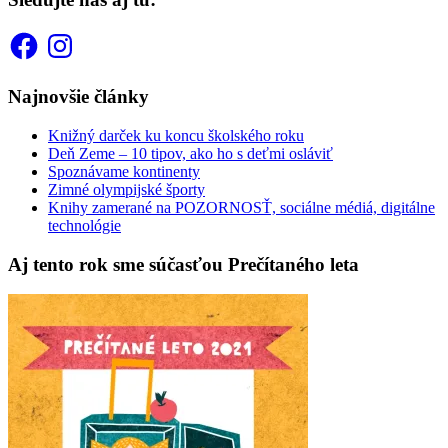
Facebook
Instagram
Najnovšie články
Knižný darček ku koncu školského roku
Deň Zeme – 10 tipov, ako ho s deťmi osláviť
Spoznávame kontinenty
Zimné olympijské športy
Knihy zamerané na POZORNOSŤ, sociálne médiá, digitálne
technológie
Aj tento rok sme súčasťou Prečítaného leta