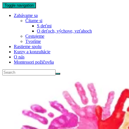
Toggle navigation
Zabávame sa
Čítame si
S deťmi
O deťoch, výchove, vzťahoch
Cestujeme
Tvoríme
Rastieme spolu
Kurzy a konzultácie
O nás
Montessori požičovňa