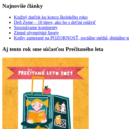
Najnovšie články
Knižný darček ku koncu školského roku
Deň Zeme – 10 tipov, ako ho s deťmi osláviť
Spoznávame kontinenty
Zimné olympijské športy
Knihy zamerané na POZORNOSŤ, sociálne médiá, digitálne t
Aj tento rok sme súčasťou Prečítaného leta