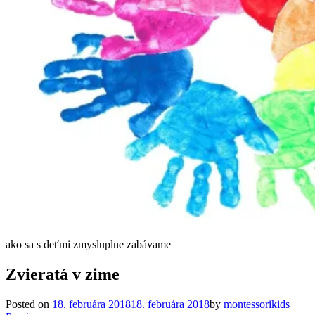
ako sa s deťmi zmysluplne zabávame
Zvieratá v zime
Posted on
18. februára 2018
18. februára 2018
by
montessorikids