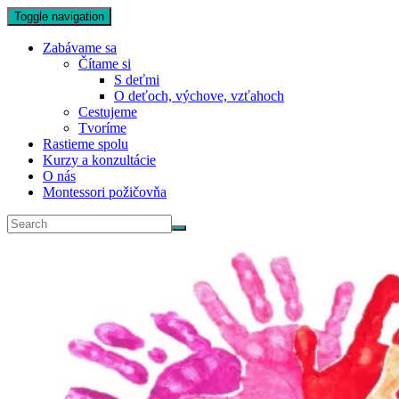
Toggle navigation
Zabávame sa
Čítame si
S deťmi
O deťoch, výchove, vzťahoch
Cestujeme
Tvoríme
Rastieme spolu
Kurzy a konzultácie
O nás
Montessori požičovňa