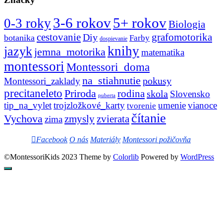
3-6 rokov
5+ rokov
0-3 roky
Biologia
cestovanie
Diy
grafomotorika
botanika
Farby
dospievanie
knihy
jazyk
jemna_motorika
matematika
montessori
Montessori_doma
na_stiahnutie
pokusy
Montessori_zaklady
precitaneleto
Priroda
rodina
skola
Slovensko
puberta
tip_na_vylet
trojzložkové_karty
umenie
vianoce
tvorenie
čítanie
Vychova
zvierata
zmysly
zima
Facebook
O nás
Materiály
Montessori požičovňa
©MontessoriKids 2023 Theme by
Colorlib
Powered by
WordPress