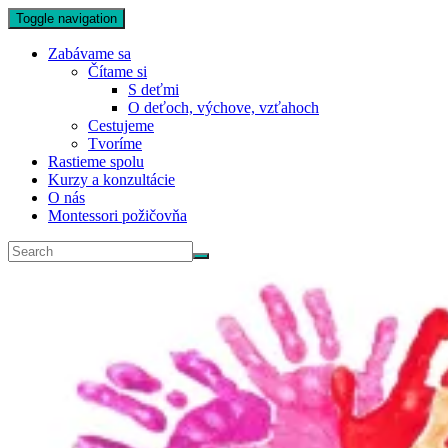
Toggle navigation
Zabávame sa
Čítame si
S deťmi
O deťoch, výchove, vzťahoch
Cestujeme
Tvoríme
Rastieme spolu
Kurzy a konzultácie
O nás
Montessori požičovňa