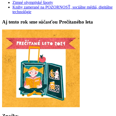
Zimné olympijské športy
Knihy zamerané na POZORNOSŤ, sociálne médiá, digitálne
technológie
Aj tento rok sme súčasťou Prečítaného leta
Značky