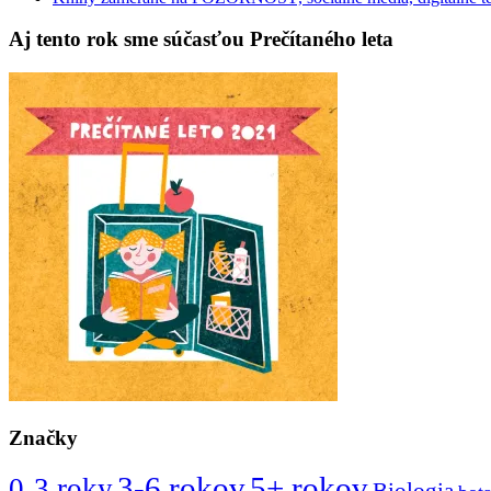
Aj tento rok sme súčasťou Prečítaného leta
Značky
3-6 rokov
5+ rokov
0-3 roky
Biologia