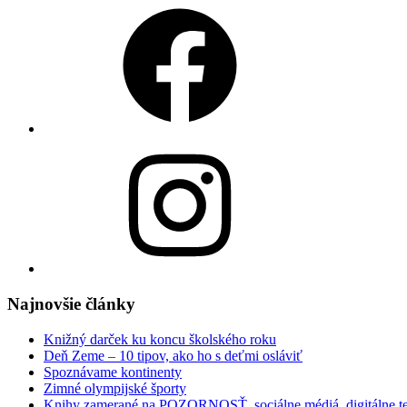
Facebook
Instagram
Najnovšie články
Knižný darček ku koncu školského roku
Deň Zeme – 10 tipov, ako ho s deťmi osláviť
Spoznávame kontinenty
Zimné olympijské športy
Knihy zamerané na POZORNOSŤ, sociálne médiá, digitálne t