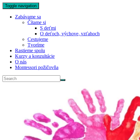
Toggle navigation
Zabávame sa
Čítame si
S deťmi
O deťoch, výchove, vzťahoch
Cestujeme
Tvoríme
Rastieme spolu
Kurzy a konzultácie
O nás
Montessori požičovňa