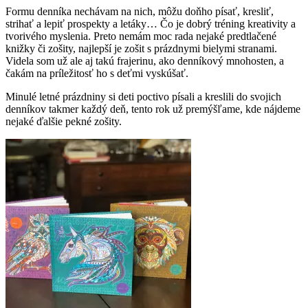
Formu denníka nechávam na nich, môžu doňho písať, kresliť,
strihať a lepiť prospekty a letáky… Čo je dobrý tréning kreativity a
tvorivého myslenia. Preto nemám moc rada nejaké predtlačené
knižky či zošity, najlepší je zošit s prázdnymi bielymi stranami.
Videla som už ale aj takú frajerinu, ako denníkový mnohosten, a
čakám na príležitosť ho s deťmi vyskúšať.
Minulé letné prázdniny si deti poctivo písali a kreslili do svojich
denníkov takmer každý deň, tento rok už premýšľame, kde nájdeme
nejaké ďalšie pekné zošity.