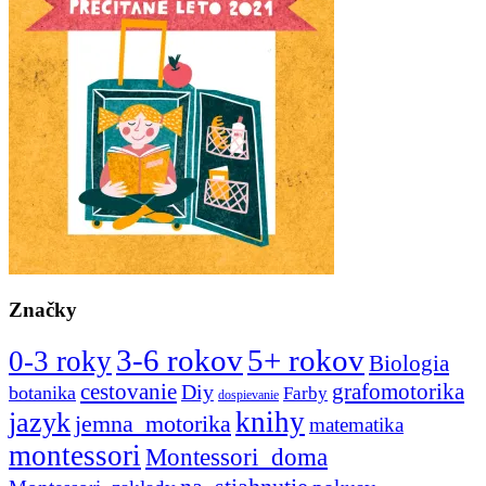
Značky
3-6 rokov
5+ rokov
0-3 roky
Biologia
cestovanie
Diy
grafomotorika
botanika
Farby
dospievanie
knihy
jazyk
jemna_motorika
matematika
montessori
Montessori_doma