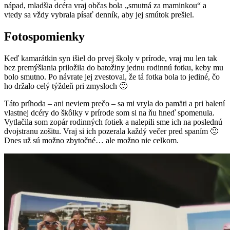
nápad, mladšia dcéra vraj občas bola „smutná za maminkou“ a
vtedy sa vždy vybrala písať denník, aby jej smútok prešiel.
Fotospomienky
Keď kamarátkin syn išiel do prvej školy v prírode, vraj mu len tak
bez premýšlania priložila do batožiny jednu rodinnú fotku, keby mu
bolo smutno. Po návrate jej zvestoval, že tá fotka bola to jediné, čo
ho držalo celý týždeň pri zmysloch 🙂
Táto príhoda – ani neviem prečo – sa mi vryla do pamäti a pri balení
vlastnej dcéry do škôlky v prírode som si na ňu hneď spomenula.
Vytlačila som zopár rodinných fotiek a nalepili sme ich na poslednú
dvojstranu zošitu. Vraj si ich pozerala každý večer pred spaním 🙂
Dnes už sú možno zbytočné… ale možno nie celkom.