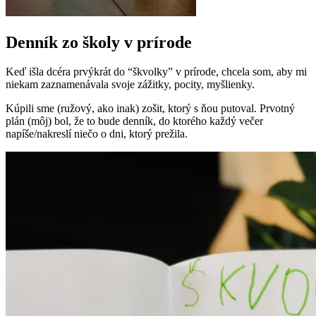
Denník zo školy v prírode
Keď išla dcéra prvýkrát do “škvolky” v prírode, chcela som, aby mi
niekam zaznamenávala svoje zážitky, pocity, myšlienky.
Kúpili sme (ružový, ako inak) zošit, ktorý s ňou putoval. Prvotný
plán (môj) bol, že to bude denník, do ktorého každý večer
napíše/nakreslí niečo o dni, ktorý prežila.