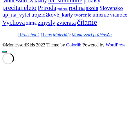
na_stiahnutie
pokusy
Montessori_zaklady
precitaneleto
Priroda
rodina
skola
Slovensko
puberta
tip_na_vylet
trojzložkové_karty
umenie
vianoce
tvorenie
čítanie
Vychova
zvierata
zmysly
zima
Facebook
O nás
Materiály
Montessori požičovňa
©MontessoriKids 2023 Theme by
Colorlib
Powered by
WordPress