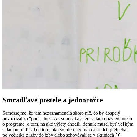
Smradľavé postele a jednorožce
Samozrejme, že tam nezaznamenala skoro nič, čo by dospelý
považoval za “podstatné”. Ak som čakala, že sa tam dozviem niečo
o programe, o tom, na aké výlety chodili, denník musel byť veľkým
sklamaním
.
Písala o tom, ako smrdeli periny či ako deti prebiehali
po večierke z izby do izby alebo schovávali sa v skriniach 🙂