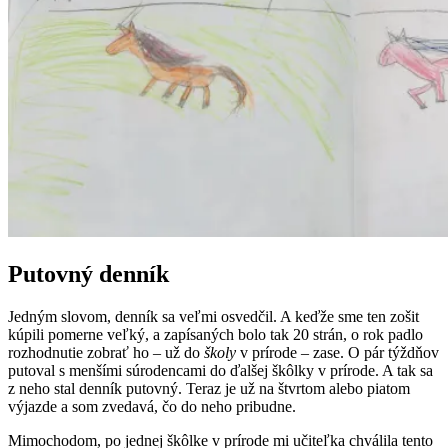
Putovný denník
Jedným slovom, denník sa veľmi osvedčil. A keďže sme ten zošit
kúpili pomerne veľký, a zapísaných bolo tak 20 strán, o rok padlo
rozhodnutie zobrať ho – už do
školy
v prírode – zase. O pár týždňov
putoval s menšími súrodencami do ďalšej škôlky v prírode. A tak sa
z neho stal denník putovný. Teraz je už na štvrtom alebo piatom
výjazde a som zvedavá, čo do neho pribudne.
Mimochodom, po jednej škôlke v prírode mi učiteľka chválila tento