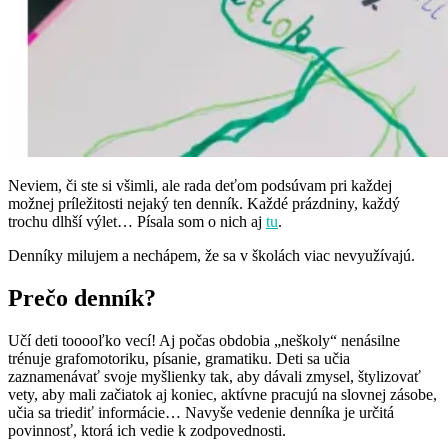
Neviem, či ste si všimli, ale rada deťom podsúvam pri každej
možnej príležitosti nejaký ten denník. Každé prázdniny, každý
trochu dlhší výlet… Písala som o nich aj
tu
.
Denníky milujem a nechápem, že sa v školách viac nevyužívajú.
Prečo denník?
Učí deti tooooľko vecí! Aj počas obdobia „neškoly“ nenásilne
trénuje grafomotoriku, písanie, gramatiku. Deti sa učia
zaznamenávať svoje myšlienky tak, aby dávali zmysel, štylizovať
vety, aby mali začiatok aj koniec, aktívne pracujú na slovnej zásobe,
učia sa triediť informácie… Navyše vedenie denníka je určitá
povinnosť, ktorá ich vedie k zodpovednosti.