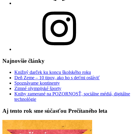
Instagram
Najnovšie články
Knižný darček ku koncu školského roku
Deň Zeme – 10 tipov, ako ho s deťmi osláviť
Spoznávame kontinenty
Zimné olympijské športy
Knihy zamerané na POZORNOSŤ, sociálne médiá, digitálne
technológie
Aj tento rok sme súčasťou Prečítaného leta