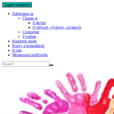
Toggle navigation
Zabávame sa
Čítame si
S deťmi
O deťoch, výchove, vzťahoch
Cestujeme
Tvoríme
Rastieme spolu
Kurzy a konzultácie
O nás
Montessori požičovňa