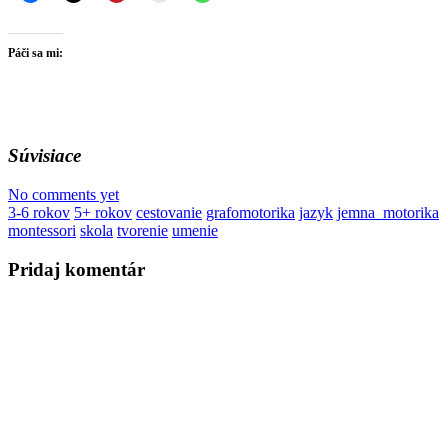
Páči sa mi:
Súvisiace
No comments yet
3-6 rokov
5+ rokov
cestovanie
grafomotorika
jazyk
jemna_motorika
montessori
skola
tvorenie
umenie
Pridaj komentár