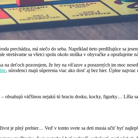
oda prechádza, má niečo do seba. Napríklad tieto predlžujúce sa jesen
 ale stretávame sa všetci spolu okolo stolíka v obyvačke a oprašujeme n
ka na deťoch pozorujem, že hry na víťazov a porazených im moc nesed
lite
, súrodenci majú súperenia viac ako dosť aj bez hier. Úplne najviac
 obsahujú väčšinou nejakú tú hraciu dosku, kocky, figurky… Líšia sa v 
 život je plný prehier… Veď v tomto svete sa deti musia učiť byť najle