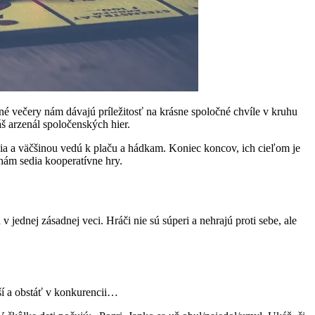
né večery nám dávajú príležitosť na krásne spoločné chvíle v kruhu
áš arzenál spoločenských hier.
ia a väčšinou vedú k plaču a hádkam. Koniec koncov, ich cieľom je
 nám sedia kooperatívne hry.
jednej zásadnej veci. Hráči nie sú súperi a nehrajú proti sebe, ale
pší a obstáť v konkurencii…