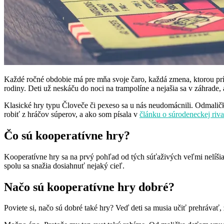
Každé ročné obdobie má pre mňa svoje čaro, každá zmena, ktorou prír
rodiny. Deti už neskáču do noci na trampolíne a nejašia sa v záhrade,
Klasické hry typu Človeče či pexeso sa u nás neudomácnili. Odmalič
robiť z hráčov súperov, a ako som písala v
článku o súrodeneckej riva
Čo sú kooperatívne hry?
Kooperatívne hry sa na prvý pohľad od tých súťaživých veľmi nelíšia –
spolu sa snažia dosiahnuť nejaký cieľ.
Načo sú kooperatívne hry dobré?
Poviete si, načo sú dobré také hry? Veď deti sa musia učiť prehrávať,