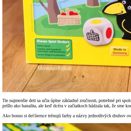
Tie najmenšie deti sa učia úplne základné zručnosti, potrebné pri s
prišlo ako banalita, ale keď dcéra v začiatkoch hádzala tak, že sme ko
Ako bonus si deťúrence trénujú farby a názvy jednotlivých druhov ov