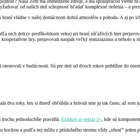
spojitosť? Naša Zem má obmedzené zdroje, a iba spoluprácou vieme hľa
žadovať od našich detí schopnosť hľadať komplexné riešenia – a presn
i ich hraní vládne v našej domácnosti dobrá atmosféra a pohoda. A aj po
ľa nich deti (v predškolskom veku) pri hraní súťaživých hier prejavo
li kooperatívne hry, prejavovali naopak veľký entuziazmus a nebolo u 
di otestovali v budúcnosti. Sú pre deti od dvoch rokov približne do osem
a dva roky, hru si ihneď obľúbila a hrávali sme ju tak často, až som j
 trochu jednoduchšie pravidlá.
Existuje aj verzia 3+
, kde sú komponent
u kockou a podľa nej môžu z príslušného stromu vždy „obrať“ jeden plo