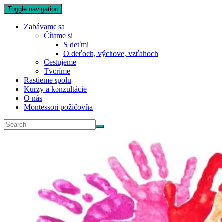
Toggle navigation
Zabávame sa
Čítame si
S deťmi
O deťoch, výchove, vzťahoch
Cestujeme
Tvoríme
Rastieme spolu
Kurzy a konzultácie
O nás
Montessori požičovňa