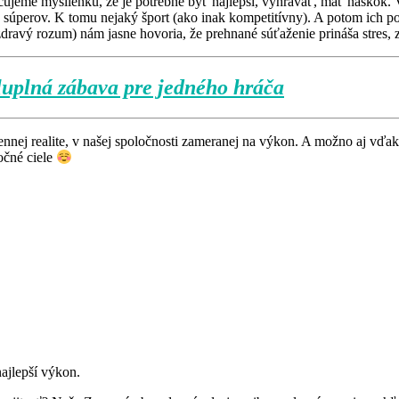
eme myšlienku, že je potrebné byť najlepší, vyhrávať, mať náskok. V 
 súperov. K tomu nejaký šport (ako inak kompetitívny). A potom ich p
ravý rozum) nám jasne hovoria, že prehnané súťaženie prináša stres, zá
luplná zábava pre jedného hráča
ej realite, v našej spoločnosti zameranej na výkon. A možno aj vďaka 
očné ciele
najlepší výkon.