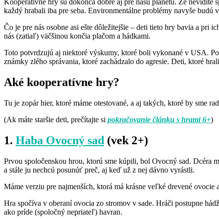
Kooperatívne hry sú dokonca dobré aj pre našu planétu. Že nevidíte 
každý hrabali iba pre seba. Environmentálne problémy navyše budú vy
Čo je pre nás osobne asi ešte dôležitejšie – deti tieto hry bavia a pr
nás (zatiaľ) väčšinou končia plačom a hádkami.
Toto potvrdzujú aj niektoré výskumy, ktoré boli vykonané v USA. Pod
známky zlého správania, ktoré zachádzalo do agresie. Deti, ktoré hra
Aké kooperatívne hry?
Tu je zopár hier, ktoré máme otestované, a aj takých, ktoré by sme ra
(Ak máte staršie deti, prečítajte si
pokračovanie článku s hrami 6+
)
1.
Haba Ovocný sad
(vek 2+)
Prvou spoločenskou hrou, ktorú sme kúpili, bol Ovocný sad. Dcéra mal
a stále ju nechcú posunúť preč, aj keď už z nej dávno vyrástli.
Máme verziu pre najmenších, ktorá má krásne veľké drevené ovocie a
Hra spočíva v oberaní ovocia zo stromov v sade. Hráči postupne hádž
ako príde (spoločný nepriateľ) havran.