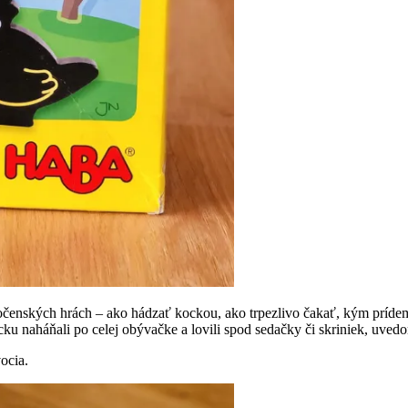
poločenských hrách – ako hádzať kockou, ako trpezlivo čakať, kým prí
cku naháňali po celej obývačke a lovili spod sedačky či skriniek, uvedom
ocia.