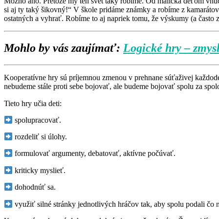
Možno áno. Pretože my ten svet taký robíme. Od malička deťom vnucuj
si aj ty taký šikovný!“ V škole pridáme známky a robíme z kamarátov
ostatných a vyhrať. Robíme to aj napriek tomu, že výskumy (a často zd
Mohlo by vás zaujímať:
Logické hry – zmys
Kooperatívne hry sú príjemnou zmenou v prehnane súťaživej každodenn
nebudeme stále proti sebe bojovať, ale budeme bojovať spolu za spol
Tieto hry učia deti:
spolupracovať.
rozdeliť si úlohy.
formulovať argumenty, debatovať, aktívne počúvať.
kriticky myslieť.
dohodnúť sa.
využiť silné stránky jednotlivých hráčov tak, aby spolu podali čo 