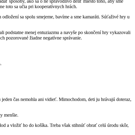
dať spôsoby, ako sa o ne spravodlivo deliť miesto toho, aby sme
e toto sa učia pri kooperatívnych hrách.
 ich odložení sa spolu smejeme, bavíme a sme kamaráti. Súťaživé hry u
vali podstatne menej entuziazmu a navyše po skončení hry vykazovali
nich pozorované žiadne negatívne správanie.
.
u jeden čas nemohla ani vidieť. Mimochodom, deti ju hrávajú doteraz,
y menšie.
d a vložiť ho do košíka. Treba však stihnúť obrať celú úrodu skôr,