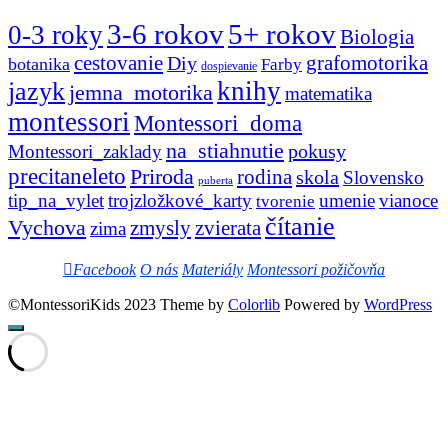
3-6 rokov
5+ rokov
0-3 roky
Biologia
cestovanie
Diy
grafomotorika
botanika
Farby
dospievanie
knihy
jazyk
jemna_motorika
matematika
montessori
Montessori_doma
na_stiahnutie
pokusy
Montessori_zaklady
precitaneleto
Priroda
rodina
skola
Slovensko
puberta
tip_na_vylet
trojzložkové_karty
umenie
vianoce
tvorenie
čítanie
Vychova
zvierata
zmysly
zima
Facebook
O nás
Materiály
Montessori požičovňa
©MontessoriKids 2023 Theme by
Colorlib
Powered by
WordPress