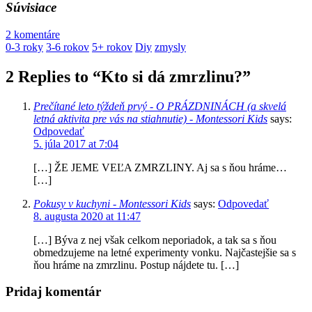
Súvisiace
2 komentáre
0-3 roky
3-6 rokov
5+ rokov
Diy
zmysly
2 Replies to “Kto si dá zmrzlinu?”
Prečítané leto týždeň prvý - O PRÁZDNINÁCH (a skvelá
letná aktivita pre vás na stiahnutie) - Montessori Kids
says:
Odpovedať
5. júla 2017 at 7:04
[…] ŽE JEME VEĽA ZMRZLINY. Aj sa s ňou hráme…
[…]
Pokusy v kuchyni - Montessori Kids
says:
Odpovedať
8. augusta 2020 at 11:47
[…] Býva z nej však celkom neporiadok, a tak sa s ňou
obmedzujeme na letné experimenty vonku. Najčastejšie sa s
ňou hráme na zmrzlinu. Postup nájdete tu. […]
Pridaj komentár