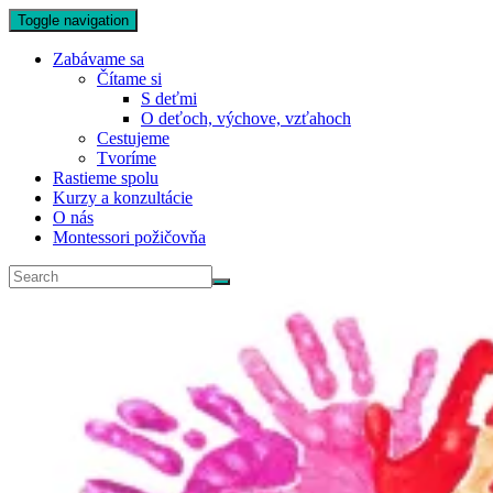
Toggle navigation
Zabávame sa
Čítame si
S deťmi
O deťoch, výchove, vzťahoch
Cestujeme
Tvoríme
Rastieme spolu
Kurzy a konzultácie
O nás
Montessori požičovňa