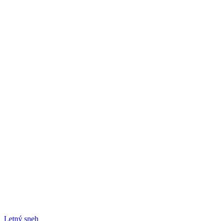
Post
Letný sneh