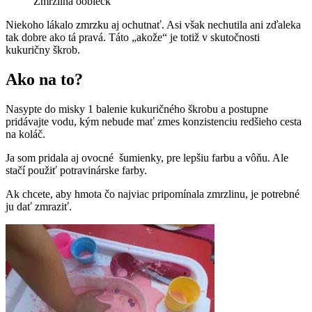
Zmrzlina oobleck
Niekoho lákalo zmrzku aj ochutnať. Asi však nechutila ani zďaleka
tak dobre ako tá pravá. Táto „akože“ je totiž v skutočnosti
kukuričny škrob.
Ako na to?
Nasypte do misky 1 balenie kukuričného škrobu a postupne
pridávajte vodu, kým nebude mať zmes konzistenciu redšieho cesta
na koláč.
Ja som pridala aj ovocné šumienky, pre lepšiu farbu a vôňu. Ale
stačí použiť potravinárske farby.
Ak chcete, aby hmota čo najviac pripomínala zmrzlinu, je potrebné
ju dať zmraziť.