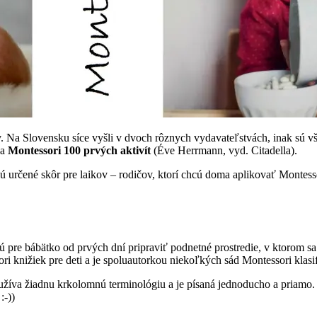
. Na Slovensku síce vyšli v dvoch rôznych vydavateľstvách, inak sú v
 a
Montessori 100 prvých aktivít
(Éve Herrmann, vyd. Citadella).
Sú určené skôr pre laikov – rodičov, ktorí chcú doma aplikovať Montess
cú pre bábätko od prvých dní pripraviť podnetné prostredie, v ktorom 
ri knižiek pre deti a je spoluautorkou niekoľkých sád Montessori klasif
užíva žiadnu krkolomnú terminológiu a je písaná jednoducho a priamo.
:-))