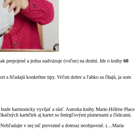
šak prepojené a jedna nadväzuje (voľne) na druhú. Ide o knihy
60
ori a hľadajú konkrétne tipy. Veľmi dobre a ľahko sa čítajú, ja som
sa bude harmonicky vyvíjať a rásť. Autorka knihy Marie-Hélène Place
ikačných kartičiek aj kariet so šmirgľovými písmenami a číslicami.
 Nehľadajte v nej nič prevratné a doteraz neobjavené. (…Maria