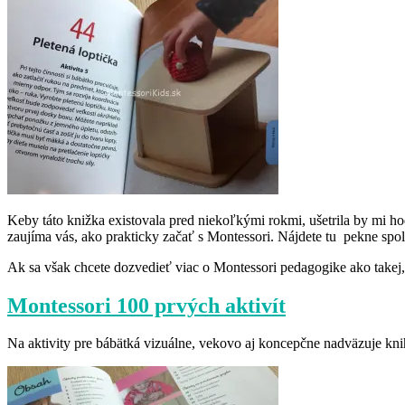
Keby táto knižka existovala pred niekoľkými rokmi, ušetrila by mi hod
zaujíma vás, ako prakticky začať s Montessori. Nájdete tu pekne spol
Ak sa však chcete dozvedieť viac o Montessori pedagogike ako takej
Montessori 100 prvých aktivít
Na aktivity pre bábätká vizuálne, vekovo aj koncepčne nadväzuje kni