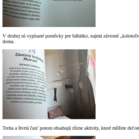
V druhej sú vypísané pomôcky pre bábätko, najmä závesné „kolotoče“ (
doma.
Tretia a štvrtá časť potom obsahujú rôzne aktivity, ktoré môžete deťo