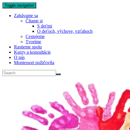
Toggle navigation
Zabávame sa
Čítame si
S deťmi
O deťoch, výchove, vzťahoch
Cestujeme
Tvoríme
Rastieme spolu
Kurzy a konzultácie
O nás
Montessori požičovňa