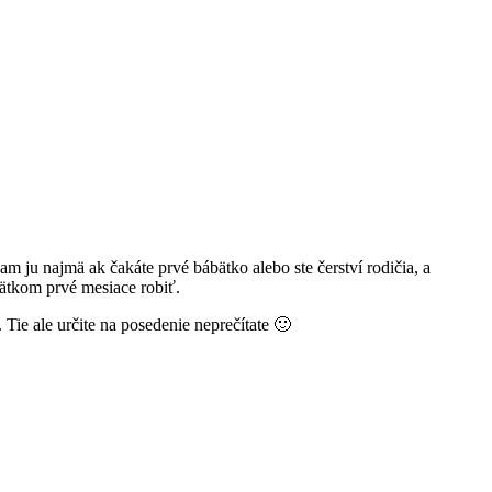
m ju najmä ak čakáte prvé bábätko alebo ste čerství rodičia, a
bätkom prvé mesiace robiť.
Tie ale určite na posedenie neprečítate 🙂