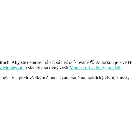
do troch. Aby ste nemuseli rátať, sú tiež očíslované 😉 Autorkou je É
y Montessori
a skvelý pracovný zošit
Montessori aktivity pre deti.
– logicky – predovšetkým činnosti zamerané na praktický život, zmysly a