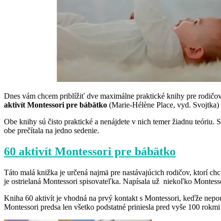
Dnes vám chcem priblížiť dve maximálne praktické knihy pre rodičov
aktivít Montessori pre bábätko
(Marie-Hélène Place, vyd. Svojtka)
Obe knihy sú čisto praktické a nenájdete v nich temer žiadnu teóriu. 
obe prečítala na jedno sedenie.
60 aktivít Montessori pre bábätko
Táto malá knižka je určená najmä pre nastávajúcich rodičov, ktorí ch
je ostrielaná Montessori spisovateľka. Napísala už niekoľko Montesso
Kniha 60 aktivít je vhodná na prvý kontakt s Montessori, keďže nepo
Montessori predsa len všetko podstatné priniesla pred vyše 100 rokmi 