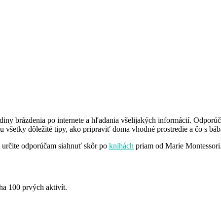
iny brázdenia po internete a hľadania všelijakých informácií. Odporúča
u všetky dôležité tipy, ako pripraviť doma vhodné prostredie a čo s bá
, určite odporúčam siahnuť skôr po
knihách
priam od Marie Montessori. 
ha 100 prvých aktivít.