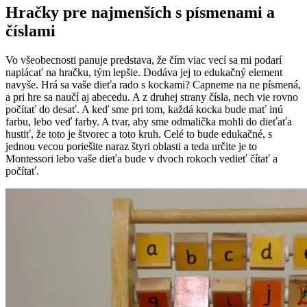
Hračky pre najmenších s písmenami a
číslami
Vo všeobecnosti panuje predstava, že čím viac vecí sa mi podarí
naplácať na hračku, tým lepšie. Dodáva jej to edukačný element
navyše. Hrá sa vaše dieťa rado s kockami? Capneme na ne písmená,
a pri hre sa naučí aj abecedu. A z druhej strany čísla, nech vie rovno
počítať do desať. A keď sme pri tom, každá kocka bude mať inú
farbu, lebo veď farby. A tvar, aby sme odmalička mohli do dieťaťa
hustiť, že toto je štvorec a toto kruh. Celé to bude edukačné, s
jednou vecou poriešite naraz štyri oblasti a teda určite je to
Montessori lebo vaše dieťa bude v dvoch rokoch vedieť čítať a
počítať.