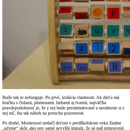
Ibaže tak to nefunguje. Po prvé, izolácia vlastnosti. Ak dieťa má
hračku s číslami, písmenami, farbami aj tvarmi, najväčšia
pravdepodobnosť je, že z nej bude prestimulované a neodnesie si z
nej nič, iba tak nábeh na poruchu pozornosti.
Po druhé, Montessori netlačí deťom v predškolskom veku žiadne
„učenie“ skôr, ako ony samé nevyšlú impulz, že sú naň pripravené.