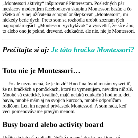
„Montessori aktivity“ inšpirované Pinterestom. Posledných pár
mesiacov moderujem facebookovú skupinu Montessori bazár, a čo
všetko sú v nej užívatelia schopní onálepkovať „Montessori“, mi
niekedy berie dych. Preto som sa rozhodla urobiť zoznam tých
najpopulárnejších „Montessori vychytávok“ a vysvetliť, že síce áno,
to alebo ono je pekné, drevené, edukačné, ale nie, nie je Montessori.
Prečítajte si aj:
Je táto hračka Montessori?
Toto nie je Montessori…
… čo ale neznamená, že je to zlé! Hneď na úvod musím vysvetliť,
že na hračkách a pomôckach, ktoré tu vymenujem, nevidím nič zlé.
Mnohé sú estetické, kvalitné, majú nejakú edukačnú hodnotu, deti
bavia, mnohé mám aj na svojich kurzoch, mnohé odporúčam
rodičom. Len im nepatrí prívlastok Montessori. A som rada, keď
veci pomenovávame pravým menom.
Busy board alebo activity board
Určite ste ich už zahliadli. Veľká drevená doska, na ktorej sú