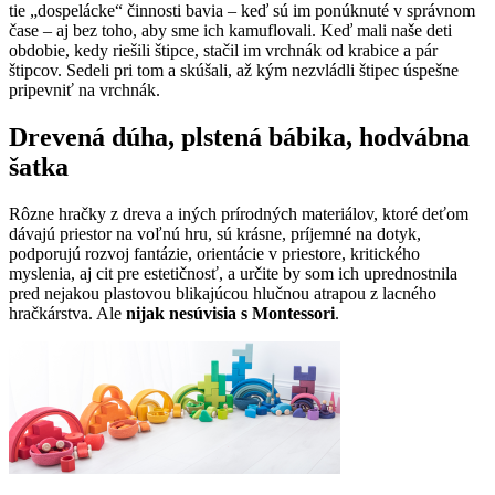
tie „dospelácke“ činnosti bavia – keď sú im ponúknuté v správnom
čase – aj bez toho, aby sme ich kamuflovali. Keď mali naše deti
obdobie, kedy riešili štipce, stačil im vrchnák od krabice a pár
štipcov. Sedeli pri tom a skúšali, až kým nezvládli štipec úspešne
pripevniť na vrchnák.
Drevená dúha, plstená bábika, hodvábna
šatka
Rôzne hračky z dreva a iných prírodných materiálov, ktoré deťom
dávajú priestor na voľnú hru, sú krásne, príjemné na dotyk,
podporujú rozvoj fantázie, orientácie v priestore, kritického
myslenia, aj cit pre estetičnosť, a určite by som ich uprednostnila
pred nejakou plastovou blikajúcou hlučnou atrapou z lacného
hračkárstva. Ale
nijak nesúvisia s Montessori
.