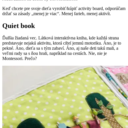
Keď chcete pre svoje dieťa vyrobiť/kúpiť activity board, odporúčam
držať sa zásady „menej je viac“. Menej farieb, menej aktivít.
Quiet book
Ďalšia žiadaná vec. Látková interaktívna kniha, kde každá strana
predstavuje nejakú aktivitu, ktorá cibrí jemnú motoriku. Áno, je to
pekné. Áno, dieťa sa s tým zabaví. Áno, aj naše deti takú mali, a
veľmi rady sa s ňou hrali, napríklad na cestách. Nie, nie je
Montessori. Prečo?