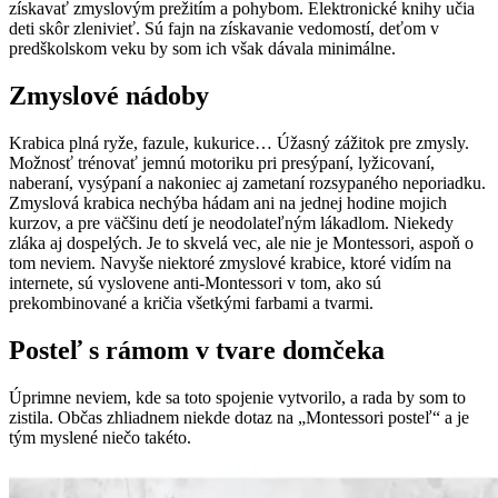
získavať zmyslovým prežitím a pohybom. Elektronické knihy učia
deti skôr zlenivieť. Sú fajn na získavanie vedomostí, deťom v
predškolskom veku by som ich však dávala minimálne.
Zmyslové nádoby
Krabica plná ryže, fazule, kukurice… Úžasný zážitok pre zmysly.
Možnosť trénovať jemnú motoriku pri presýpaní, lyžicovaní,
naberaní, vysýpaní a nakoniec aj zametaní rozsypaného neporiadku.
Zmyslová krabica nechýba hádam ani na jednej hodine mojich
kurzov, a pre väčšinu detí je neodolateľným lákadlom. Niekedy
zláka aj dospelých. Je to skvelá vec, ale nie je Montessori, aspoň o
tom neviem. Navyše niektoré zmyslové krabice, ktoré vidím na
internete, sú vyslovene anti-Montessori v tom, ako sú
prekombinované a kričia všetkými farbami a tvarmi.
Posteľ s rámom v tvare domčeka
Úprimne neviem, kde sa toto spojenie vytvorilo, a rada by som to
zistila. Občas zhliadnem niekde dotaz na „Montessori posteľ“ a je
tým myslené niečo takéto.