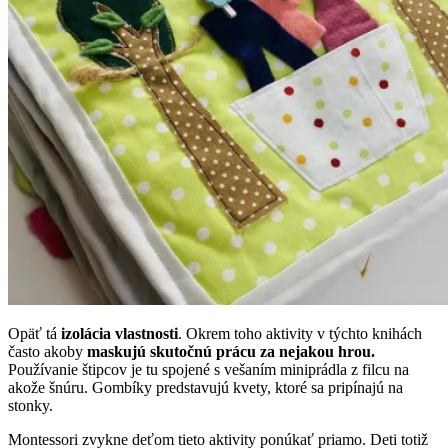
Opäť tá
izolácia vlastnosti
. Okrem toho aktivity v týchto knihách
často akoby
maskujú skutočnú prácu za nejakou hrou.
Používanie štipcov je tu spojené s vešaním miniprádla z filcu na
akože šnúru. Gombíky predstavujú kvety, ktoré sa pripínajú na
stonky.
Montessori zvykne deťom tieto aktivity ponúkať priamo. Deti totiž