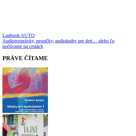
Post
Lapbook AUTO
Audiorozprávky, pesničky, audioknihy pre deti… alebo čo
navigation
počúvame na cestách
PRÁVE ČÍTAME