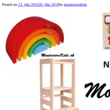
Posted on
23. júla 2019
26. júla 2019
by
montessorikids