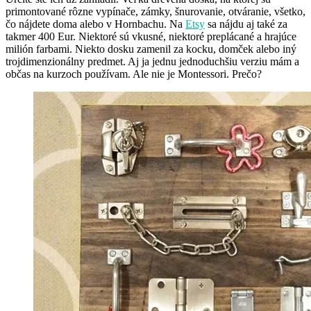
primontované rôzne vypínače, zámky, šnurovanie, otváranie, všetko,
čo nájdete doma alebo v Hornbachu. Na
Etsy
sa nájdu aj také za
takmer 400 Eur. Niektoré sú vkusné, niektoré preplácané a hrajúce
milión farbami. Niekto dosku zamenil za kocku, domček alebo iný
trojdimenzionálny predmet. Aj ja jednu jednoduchšiu verziu mám a
občas na kurzoch používam. Ale nie je Montessori. Prečo?