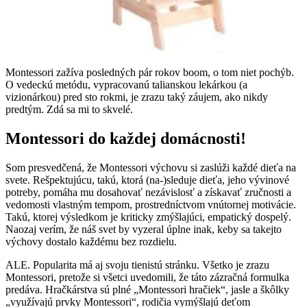
Montessori zažíva posledných pár rokov boom, o tom niet pochýb.
O vedeckú metódu, vypracovanú talianskou lekárkou (a
vizionárkou) pred sto rokmi, je zrazu taký záujem, ako nikdy
predtým. Zdá sa mi to skvelé.
Montessori do každej domácnosti!
Som presvedčená, že Montessori výchovu si zaslúži každé dieťa na
svete. Rešpektujúcu, takú, ktorá (na-)sleduje dieťa, jeho vývinové
potreby, pomáha mu dosahovať nezávislosť a získavať zručnosti a
vedomosti vlastným tempom, prostredníctvom vnútornej motivácie.
Takú, ktorej výsledkom je kriticky zmýšlajúci, empatický dospelý.
Naozaj verím, že náš svet by vyzeral úplne inak, keby sa takejto
výchovy dostalo každému bez rozdielu.
ALE. Popularita má aj svoju tienistú stránku. Všetko je zrazu
Montessori, pretože si všetci uvedomili, že táto zázračná formulka
predáva. Hračkárstva sú plné „Montessori hračiek“, jasle a škôlky
„využívajú prvky Montessori“, rodičia vymýšlajú deťom