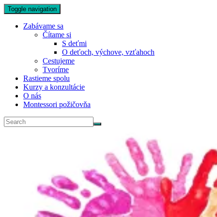
Toggle navigation
Zabávame sa
Čítame si
S deťmi
O deťoch, výchove, vzťahoch
Cestujeme
Tvoríme
Rastieme spolu
Kurzy a konzultácie
O nás
Montessori požičovňa