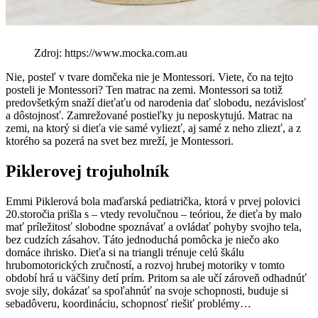
Zdroj: https://www.mocka.com.au
Nie, posteľ v tvare domčeka nie je Montessori. Viete, čo na tejto
posteli je Montessori? Ten matrac na zemi. Montessori sa totiž
predovšetkým snaží dieťaťu od narodenia dať slobodu, nezávislosť
a dôstojnosť. Zamrežované postieľky ju neposkytujú. Matrac na
zemi, na ktorý si dieťa vie samé vyliezť, aj samé z neho zliezť, a z
ktorého sa pozerá na svet bez mreží, je Montessori.
Piklerovej trojuholník
Emmi Piklerová bola maďarská pediatrička, ktorá v prvej polovici
20.storočia prišla s – vtedy revolučnou – teóriou, že dieťa by malo
mať príležitosť slobodne spoznávať a ovládať pohyby svojho tela,
bez cudzích zásahov. Táto jednoduchá pomôcka je niečo ako
domáce ihrisko. Dieťa si na triangli trénuje celú škálu
hrubomotorických zručností, a rozvoj hrubej motoriky v tomto
období hrá u väčšiny detí prím. Pritom sa ale učí zároveň odhadnúť
svoje sily, dokázať sa spoľahnúť na svoje schopnosti, buduje si
sebadôveru, koordináciu, schopnosť riešiť problémy…