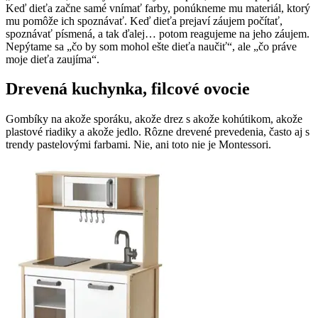
Keď dieťa začne samé vnímať farby, ponúkneme mu materiál, ktorý
mu pomôže ich spoznávať. Keď dieťa prejaví záujem počítať,
spoznávať písmená, a tak ďalej… potom reagujeme na jeho záujem.
Nepýtame sa „čo by som mohol ešte dieťa naučiť“, ale „čo práve
moje dieťa zaujíma“.
Drevená kuchynka, filcové ovocie
Gombíky na akože sporáku, akože drez s akože kohútikom, akože
plastové riadiky a akože jedlo. Rôzne drevené prevedenia, často aj s
trendy pastelovými farbami. Nie, ani toto nie je Montessori.