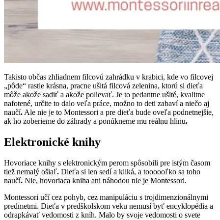
Takisto občas zhliadnem filcovú zahrádku v krabici, kde vo filcovej
„pôde“ rastie krásna, pracne ušitá filcová zelenina, ktorú si dieťa
môže akože sadiť a akože polievať. Je to pedantne ušité, kvalitne
nafotené, určite to dalo veľa práce, možno to deti zabaví a niečo aj
naučí
.
Ale nie je to Montessori a pre dieťa bude oveľa podnetnejšie,
ak ho zoberieme do záhrady a ponúkneme mu reálnu hlinu
.
Elektronické knihy
Hovoriace knihy s elektronickým perom spôsobili pre istým časom
tiež nemalý ošiaľ
.
Dieťa si len sedí a kliká, a toooooľko sa toho
naučí
.
Nie, hovoriaca kniha ani náhodou nie je Montessori.
Montessori učí cez pohyb, cez manipuláciu s trojdimenzionálnymi
predmetmi. Dieťa v predškolskom veku nemusí byť encyklopédia a
odrapkávať vedomosti z kníh. Malo by svoje vedomosti o svete