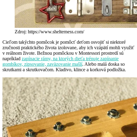
Zdroj: https://www.shelterness.com/
Cieľom takýchto pomôcok je pomôcť deťom osvojiť si niektoré
zručnosti praktického života izolovane, aby ich vzápätí mohli využiť
v reálnom živote. Bežnou pomôckou v Montessori prostredí sú
napríklad
zapínacie rámy, na ktorých dieťa trénuje zapínanie
gombíkov, zipsovanie, zaväzovanie mašlí
. Alebo malá doska so
skrutkami a skrutkovačom. Kladivo, klince a korková podložka.