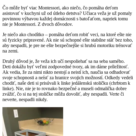
Čo môže byť viac Montessori, ako niečo, čo pomáha deťom
asistovať v kuchyni už od útleho detstva? Učiaca veža je už pomaly
povinnou výbavou každej domácnosti s batoľaťom, napriek tomu
nie je Montessori. Z dvoch dôvodov.
Je niečo ako chodítko – pomáha deťom robiť veci, na ktoré ešte nie
sú fyzicky pripravené. Ak nie sú schopné ešte stabilne stáť bez toho,
aby nespadli, je pre ne ešte bezpečnejšie si hrubú motoriku trénovať
na zemi.
Druhý dôvod je, že veža ich učí nespoliehať sa na seba samého.
Deti dokážu byť veľmi zodpovedné tvory, ak im dáme príležitosť.
Ak vedia, že za nimi nikto nestojí a neistí ich, naučia sa odhadovať
svoje schopnosti a neísť za hranice svojich možností. Odkedy vedeli
chodiť, naše deti si prisúvali k linke jedálenskú stoličku (chrbtom k
linke). Nie, nie je to rovnako bezpečné a museli odmalička dobre
zvážiť, čo si na tej stoličke môžu dovoliť, aby nespadli. Verte či
neverte, nespadli nikdy.