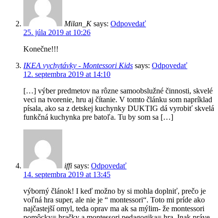
Milan_K
says:
Odpovedať
25. júla 2019 at 10:26
Konečne!!!
IKEA vychytávky - Montessori Kids
says:
Odpovedať
12. septembra 2019 at 14:10
[…] výber predmetov na rôzne samoobslužné činnosti, skvelé
veci na tvorenie, hru aj čítanie. V tomto článku som napríklad
písala, ako sa z detskej kuchynky DUKTIG dá vyrobiť skvelá
funkčná kuchynka pre batoľa. Tu by som sa […]
iffi
says:
Odpovedať
14. septembra 2019 at 13:45
výborný článok! I keď možno by si mohla doplniť, prečo je
voľná hra super, ale nie je “ montessori“. Toto mi príde ako
najčastejší omyl, teda oprav ma ak sa mýlim- že montessori
pomôcky= hračky a montessori pedagogika= hra. Inak práve