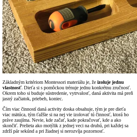
Základným kritériom Montessori materiálu je, že
izoluje jednu
vlastnosť
. Dieťa si s pomôckou trénuje jednu konkrétnu zručnosť.
Okrem toho si buduje sústredenie, vytrvalosť, daná aktivita má preň
jasný začiatok, priebeh, koniec.
Čím viac činností daná activity doska obsahuje, tým je pre dieťa
viac mätúca, tým ťažšie si na nej vie izolovať tú činnosť, ktorá ho
práve zaujíma. Nevie, kde začať, kade pokračovať, kde a ako
skončiť. Prelieta ako motýlik z jednej veci na druhú, pri každej sa
zdrží pár sekúnd a pri žiadnej si nerozvíja pozornosť.