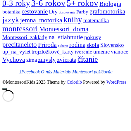
3-6 rokov
5+ rokov
0-3 roky
Biologia
cestovanie
Diy
grafomotorika
botanika
Farby
dospievanie
knihy
jazyk
jemna_motorika
matematika
montessori
Montessori_doma
na_stiahnutie
pokusy
Montessori_zaklady
precitaneleto
Priroda
rodina
skola
Slovensko
puberta
tip_na_vylet
trojzložkové_karty
umenie
vianoce
tvorenie
čítanie
Vychova
zvierata
zmysly
zima
Facebook
O nás
Materiály
Montessori požičovňa
©MontessoriKids 2023 Theme by
Colorlib
Powered by
WordPress