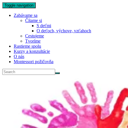
Toggle navigation
Zabávame sa
Čítame si
S deťmi
O deťoch, výchove, vzťahoch
Cestujeme
Tvoríme
Rastieme spolu
Kurzy a konzultácie
O nás
Montessori požičovňa