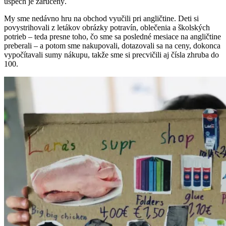
úspech je zaručený.
My sme nedávno hru na obchod vyučili pri angličtine. Deti si
povystrihovali z letákov obrázky potravín, oblečenia a školských
potrieb – teda presne toho, čo sme sa posledné mesiace na angličtine
preberali – a potom sme nakupovali, dotazovali sa na ceny, dokonca
vypočítavali sumy nákupu, takže sme si precvičili aj čísla zhruba do
100.