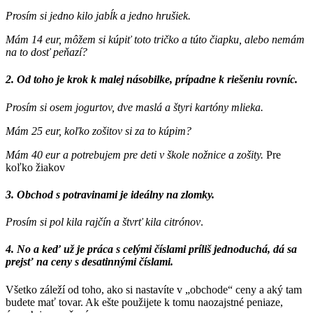
Prosím si jedno kilo jabĺk a jedno hrušiek.
Mám 14 eur,
môžem si kúpiť
toto tričko a túto čiapku, alebo nemám
na to dosť peňazí?
2. Od toho je krok k malej násobilke, prípadne k riešeniu rovníc.
Prosím si osem
jogurtov, dve maslá a štyri
kartóny mlieka.
Mám 25 eur, koľko zošitov si za to kúpim?
Mám 40 eur a potrebujem pre deti v škole nožnice a zošity.
Pre
koľko žiakov
3.
Obchod s potravinami je ideálny na zlomky
.
Prosím si pol kila rajčín a štvrť kila citrónov
.
4. No a keď už je práca s celými číslami príliš jednoduchá, dá sa
prejsť na ceny s desatinnými číslami.
Všetko záleží od toho, ako si nastavíte v „obchode“ ceny a aký tam
budete mať tovar. Ak ešte použijete k tomu naozajstné peniaze,