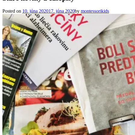
Posted on
10. júna 2020
17. júna 2020
by
montessorikids