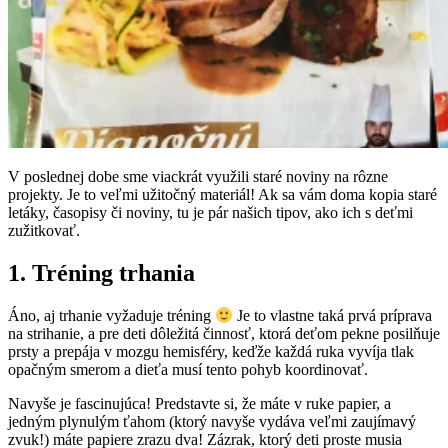
V poslednej dobe sme viackrát využili staré noviny na rôzne
projekty. Je to veľmi užitočný materiál! Ak sa vám doma kopia staré
letáky, časopisy či noviny, tu je pár našich tipov, ako ich s deťmi
zužitkovať.
1. Tréning trhania
Áno, aj trhanie vyžaduje tréning
Je to vlastne taká prvá príprava
na strihanie, a pre deti dôležitá činnosť, ktorá deťom pekne posilňuje
prsty a prepája v mozgu hemisféry, keďže každá ruka vyvíja tlak
opačným smerom a dieťa musí tento pohyb koordinovať.
Navyše je fascinujúca! Predstavte si, že máte v ruke papier, a
jedným plynulým ťahom (ktorý navyše vydáva veľmi zaujímavý
zvuk!) máte papiere zrazu dva! Zázrak, ktorý deti proste musia