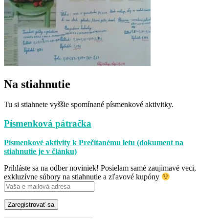
Na stiahnutie
Tu si stiahnete vyššie spomínané písmenkové aktivitky.
Písmenková pátračka
Písmenkové aktivity k Prečítanému letu (dokument na
stiahnutie je v článku)
Prihláste sa na odber noviniek! Posielam samé zaujímavé veci,
exkluzívne súbory na stiahnutie a zľavové kupóny