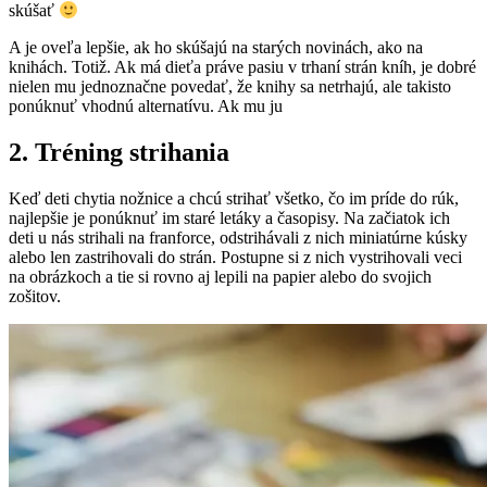
skúšať
A je oveľa lepšie, ak ho skúšajú na starých novinách, ako na
knihách. Totiž. Ak má dieťa práve pasiu v trhaní strán kníh, je dobré
nielen mu jednoznačne povedať, že knihy sa netrhajú, ale takisto
ponúknuť vhodnú alternatívu. Ak mu ju
2. Tréning strihania
Keď deti chytia nožnice a chcú strihať všetko, čo im príde do rúk,
najlepšie je ponúknuť im staré letáky a časopisy. Na začiatok ich
deti u nás strihali na franforce, odstrihávali z nich miniatúrne kúsky
alebo len zastrihovali do strán. Postupne si z nich vystrihovali veci
na obrázkoch a tie si rovno aj lepili na papier alebo do svojich
zošitov.