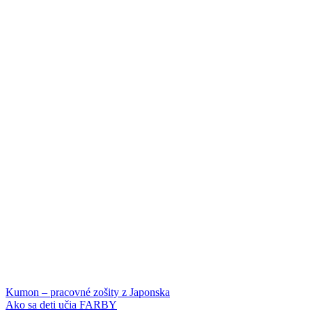
Post
Kumon – pracovné zošity z Japonska
Ako sa deti učia FARBY