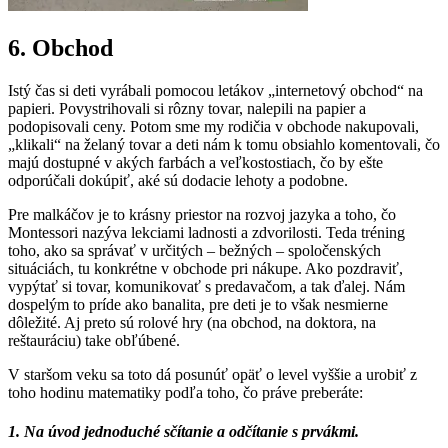
6. Obchod
Istý čas si deti vyrábali pomocou letákov „internetový obchod“ na
papieri. Povystrihovali si rôzny tovar, nalepili na papier a
podopisovali ceny. Potom sme my rodičia v obchode nakupovali,
„klikali“ na želaný tovar a deti nám k tomu obsiahlo komentovali, čo
majú dostupné v akých farbách a veľkostostiach, čo by ešte
odporúčali dokúpiť, aké sú dodacie lehoty a podobne.
Pre malkáčov je to krásny priestor na rozvoj jazyka a toho, čo
Montessori nazýva lekciami ladnosti a zdvorilosti. Teda tréning
toho, ako sa správať v určitých – bežných – spoločenských
situáciách, tu konkrétne v obchode pri nákupe. Ako pozdraviť,
vypýtať si tovar, komunikovať s predavačom, a tak ďalej. Nám
dospelým to príde ako banalita, pre deti je to však nesmierne
dôležité. Aj preto sú rolové hry (na obchod, na doktora, na
reštauráciu) take obľúbené.
V staršom veku sa toto dá posunúť opäť o level vyššie a urobiť z
toho hodinu matematiky podľa toho, čo práve preberáte:
1. Na úvod jednoduché sčítanie a odčítanie s prvákmi.