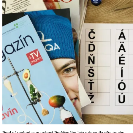
Pred pár rokmi som vrámci Prečítaného leta pripravila ešte trochu