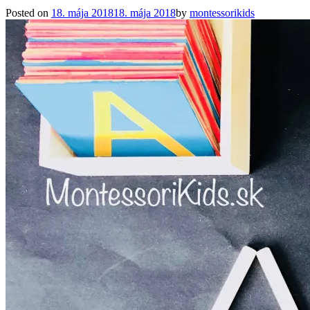
Posted on
18. mája 2018
18. mája 2018
by
montessorikids