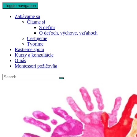
Toggle navigation
Zabávame sa
Čítame si
S deťmi
O deťoch, výchove, vzťahoch
Cestujeme
Tvoríme
Rastieme spolu
Kurzy a konzultácie
O nás
Montessori požičovňa