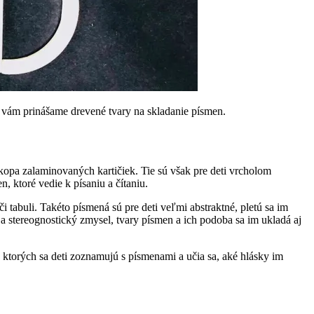
vám prinášame drevené tvary na skladanie písmen.
e kopa zalaminovaných kartičiek. Tie sú však pre deti vrcholom
, ktoré vedie k písaniu a čítaniu.
tabuli. Takéto písmená sú pre deti veľmi abstraktné, pletú sa im
stereognostický zmysel, tvary písmen a ich podoba sa im ukladá aj
ktorých sa deti zoznamujú s písmenami a učia sa, aké hlásky im