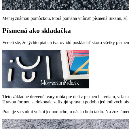
Menej známou pomôckou, ktorá pomáha vnímať písmená rukami, sú dr
Písmená ako skladačka
Vedeli ste, že týchto piatich tvarov idú poskladať skoro všetky písme
Tieto základné drevené tvary robia pre deti z písmen hlavolam, vďaka
Hravou formou si dokonale zafixujú správnu podobu jednotlivých pís
Pracuje sa s nimi veľmi jednoducho, u nás to bolo takto. Na zoznámenie