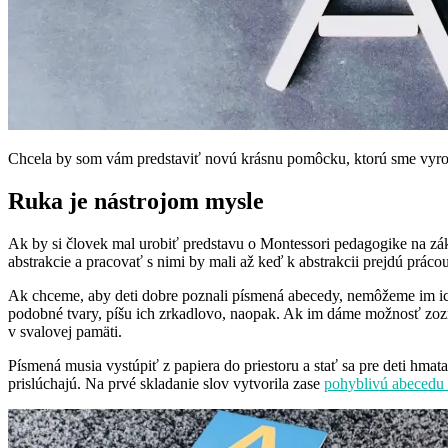
Chcela by som vám predstaviť novú krásnu pomôcku, ktorú sme vyro
Ruka je nástrojom mysle
Ak by si človek mal urobiť predstavu o Montessori pedagogike na zákla
abstrakcie a pracovať s nimi by mali až keď k abstrakcii prejdú prácou
Ak chceme, aby deti dobre poznali písmená abecedy, nemôžeme im ich u
podobné tvary, píšu ich zrkadlovo, naopak. Ak im dáme možnosť zozn
v svalovej pamäti.
Písmená musia vystúpiť z papiera do priestoru a stať sa pre deti hma
prislúchajú. Na prvé skladanie slov vytvorila zase
pohyblivú abecedu