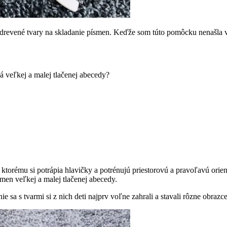
evené tvary na skladanie písmen. Keďže som túto pomôcku nenašla v 
ná veľkej a malej tlačenej abecedy?
 ktorému si potrápia hlavičky a potrénujú priestorovú a pravoľavú ori
men veľkej a malej tlačenej abecedy.
 sa s tvarmi si z nich deti najprv voľne zahrali a stavali rôzne obrazce