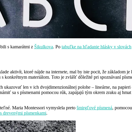
bili s kamarátmi z
Šikulkova
. Po
tabuľke na hľadanie hlásky v slovách
de aktivít, ktoré nájde na internete, mal by iste pocit, že základom j
 s konkrétnym materiálom. Toto je zvlášť dôležité pri spoznávaní písmen
kazovať len v ich dvojdimenzionálnej polohe – lineárne, na papieri či 
ámiť sa s písmenami pomocou rúk, zapájajú tým okrem zraku aj hmat a 
tateľné. Maria Montessori vymyslela preto
šmirgľové písmená
, pomocou 
 s drevenými písmenkami
.